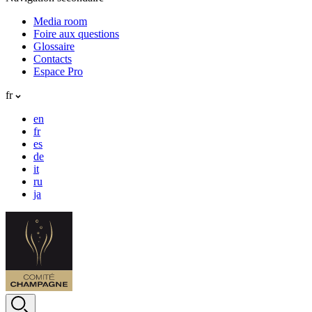
Media room
Foire aux questions
Glossaire
Contacts
Espace Pro
fr
en
fr
es
de
it
ru
ja