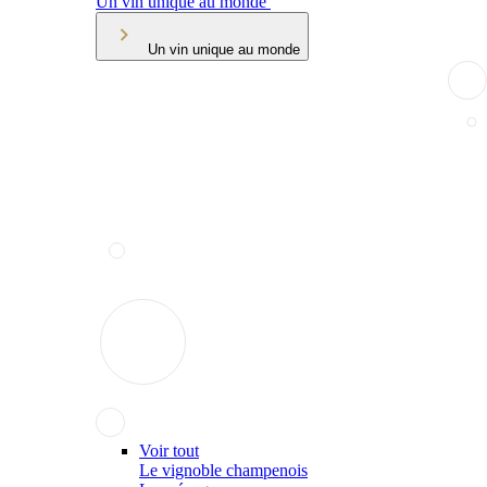
Un vin unique au monde
Un vin unique au monde
Voir tout
Le vignoble champenois