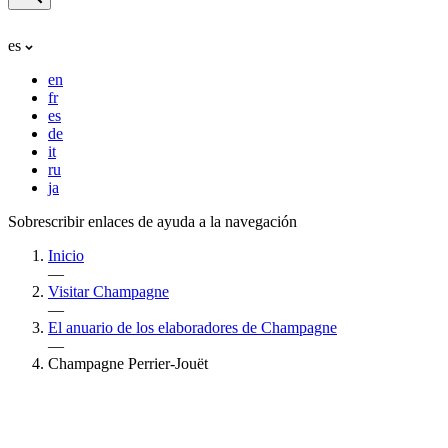
es
en
fr
es
de
it
ru
ja
Sobrescribir enlaces de ayuda a la navegación
Inicio
—
Visitar Champagne
—
El anuario de los elaboradores de Champagne
—
Champagne Perrier-Jouët