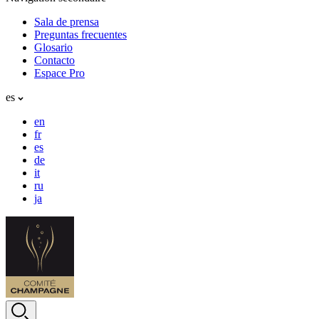
Sala de prensa
Preguntas frecuentes
Glosario
Contacto
Espace Pro
es
en
fr
es
de
it
ru
ja