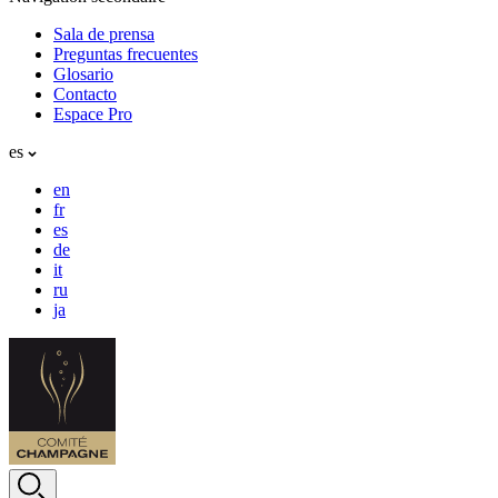
Sala de prensa
Preguntas frecuentes
Glosario
Contacto
Espace Pro
es
en
fr
es
de
it
ru
ja