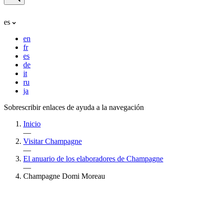
es
en
fr
es
de
it
ru
ja
Sobrescribir enlaces de ayuda a la navegación
Inicio
—
Visitar Champagne
—
El anuario de los elaboradores de Champagne
—
Champagne Domi Moreau