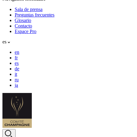
Sala de prensa
Preguntas frecuentes
Glosario
Contacto
Espace Pro
es
en
fr
es
de
it
ru
ja