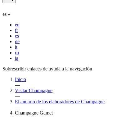
es
en
fr
es
de
it
ru
ja
Sobrescribir enlaces de ayuda a la navegación
Inicio
—
Visitar Champagne
—
El anuario de los elaboradores de Champagne
—
Champagne Gamet