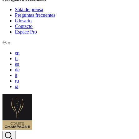
Sala de prensa
Preguntas frecuentes
Glosario
Contacto
Espace Pro
es
en
fr
es
de
it
ru
ja