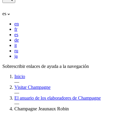
es
en
fr
es
de
it
ru
ja
Sobrescribir enlaces de ayuda a la navegación
Inicio
—
Visitar Champagne
—
El anuario de los elaboradores de Champagne
—
Champagne Jeaunaux Robin