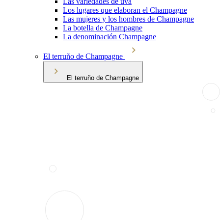
Las variedades de uva
Los lugares que elaboran el Champagne
Las mujeres y los hombres de Champagne
La botella de Champagne
La denominación Champagne
El terruño de Champagne
El terruño de Champagne