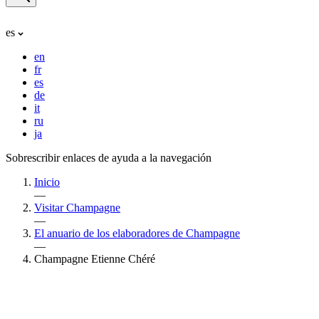
es
en
fr
es
de
it
ru
ja
Sobrescribir enlaces de ayuda a la navegación
Inicio
—
Visitar Champagne
—
El anuario de los elaboradores de Champagne
—
Champagne Etienne Chéré