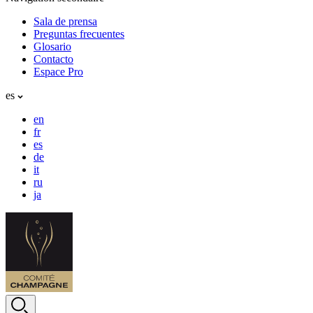
Sala de prensa
Preguntas frecuentes
Glosario
Contacto
Espace Pro
es
en
fr
es
de
it
ru
ja