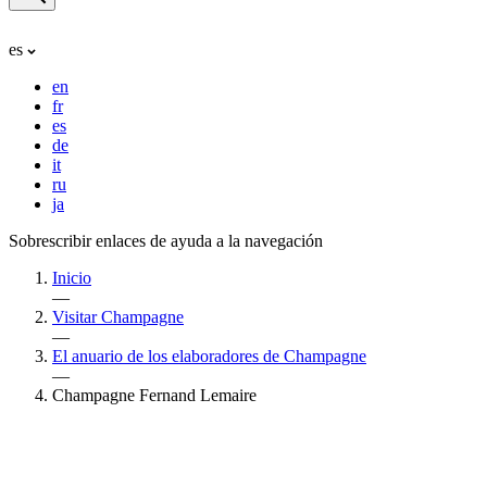
es
en
fr
es
de
it
ru
ja
Sobrescribir enlaces de ayuda a la navegación
Inicio
—
Visitar Champagne
—
El anuario de los elaboradores de Champagne
—
Champagne Fernand Lemaire