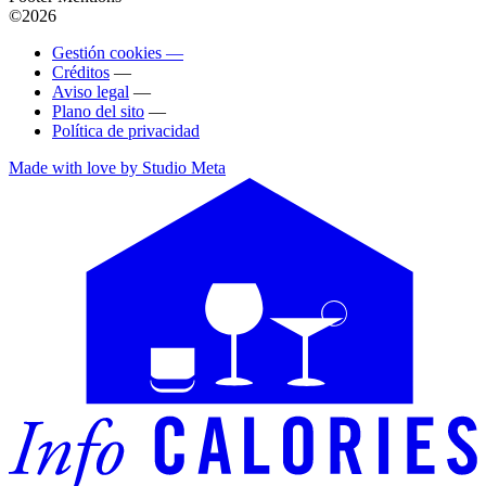
©2026
Gestión cookies —
Créditos
—
Aviso legal
—
Plano del sito
—
Política de privacidad
Made with love by Studio Meta