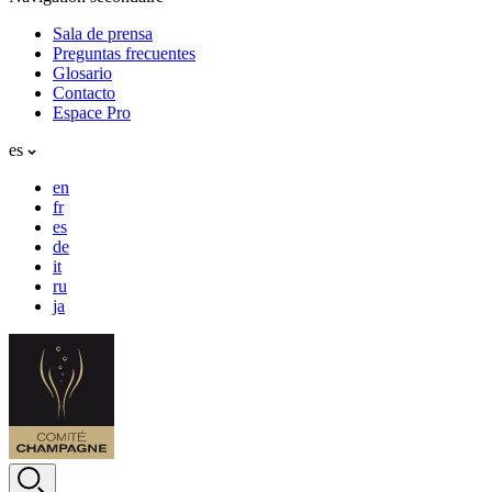
Sala de prensa
Preguntas frecuentes
Glosario
Contacto
Espace Pro
es
en
fr
es
de
it
ru
ja