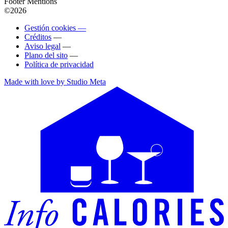
Footer Mentions
©2026
Gestión cookies —
Créditos
—
Aviso legal
—
Plano del sito
—
Política de privacidad
Made with love by Studio Meta