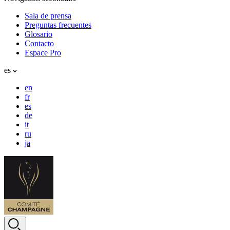
Sala de prensa
Preguntas frecuentes
Glosario
Contacto
Espace Pro
es
en
fr
es
de
it
ru
ja