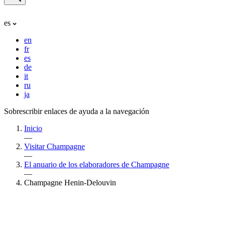
es
en
fr
es
de
it
ru
ja
Sobrescribir enlaces de ayuda a la navegación
Inicio
—
Visitar Champagne
—
El anuario de los elaboradores de Champagne
—
Champagne Henin-Delouvin