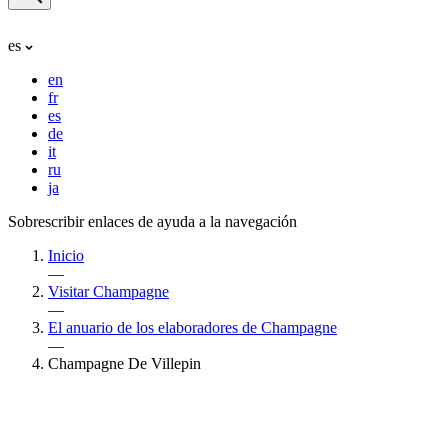
es
en
fr
es
de
it
ru
ja
Sobrescribir enlaces de ayuda a la navegación
Inicio
—
Visitar Champagne
—
El anuario de los elaboradores de Champagne
—
Champagne De Villepin