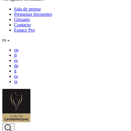
Sala de prensa
Preguntas frecuentes
Glosario
Contacto
Espace Pro
es
en
fr
es
de
it
ru
ja