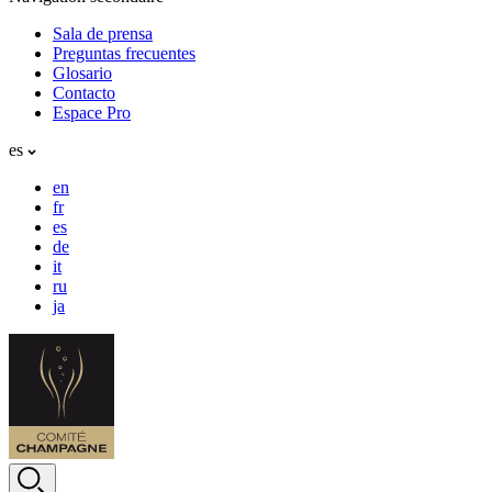
Sala de prensa
Preguntas frecuentes
Glosario
Contacto
Espace Pro
es
en
fr
es
de
it
ru
ja