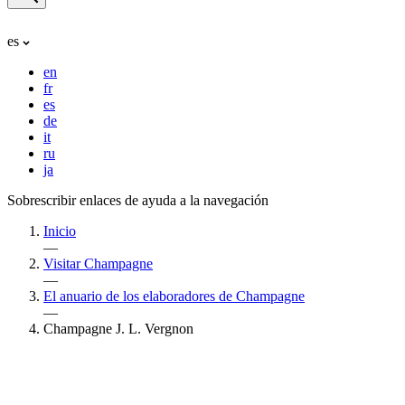
es
en
fr
es
de
it
ru
ja
Sobrescribir enlaces de ayuda a la navegación
Inicio
—
Visitar Champagne
—
El anuario de los elaboradores de Champagne
—
Champagne J. L. Vergnon