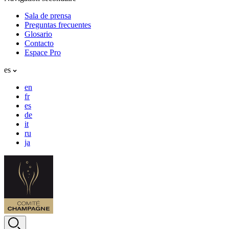
Sala de prensa
Preguntas frecuentes
Glosario
Contacto
Espace Pro
es
en
fr
es
de
it
ru
ja