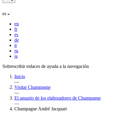
es
en
fr
es
de
it
ru
ja
Sobrescribir enlaces de ayuda a la navegación
Inicio
—
Visitar Champagne
—
El anuario de los elaboradores de Champagne
—
Champagne André Jacquart