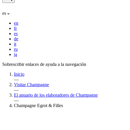
es
en
fr
es
de
it
ru
ja
Sobrescribir enlaces de ayuda a la navegación
Inicio
—
Visitar Champagne
—
El anuario de los elaboradores de Champagne
—
Champagne Egrot & Filles