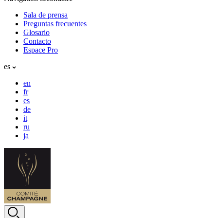
Sala de prensa
Preguntas frecuentes
Glosario
Contacto
Espace Pro
es
en
fr
es
de
it
ru
ja