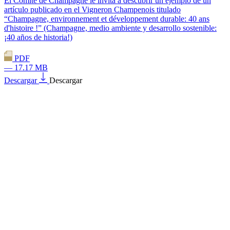
El Comité de Champagne le invita a descubrir un ejemplo de un
artículo publicado en el Vigneron Champenois titulado
“Champagne, environnement et développement durable: 40 ans
d'histoire !” (Champagne, medio ambiente y desarrollo sostenible:
¡40 años de historia!)
PDF
— 17.17 MB
Descargar
Descargar