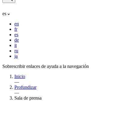
es
en
fr
es
de
it
ru
ja
Sobrescribir enlaces de ayuda a la navegación
Inicio
—
Profundizar
—
Sala de prensa