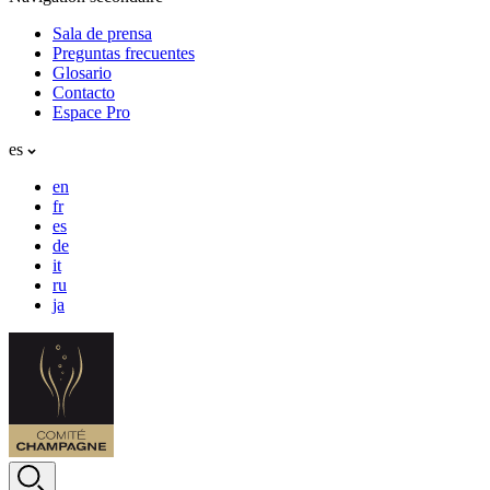
Sala de prensa
Preguntas frecuentes
Glosario
Contacto
Espace Pro
es
en
fr
es
de
it
ru
ja