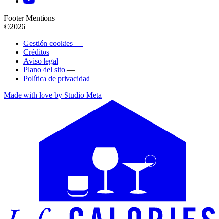
Footer Mentions
©2026
Gestión cookies —
Créditos
—
Aviso legal
—
Plano del sito
—
Política de privacidad
Made with love by Studio Meta