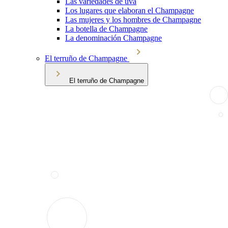
Las variedades de uva
Los lugares que elaboran el Champagne
Las mujeres y los hombres de Champagne
La botella de Champagne
La denominación Champagne
El terruño de Champagne
El terruño de Champagne