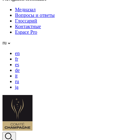
Медиазал
Вопросы и ответы
Глоссарий
Контактные
Espace Pro
ru
en
fr
es
de
it
ru
ja