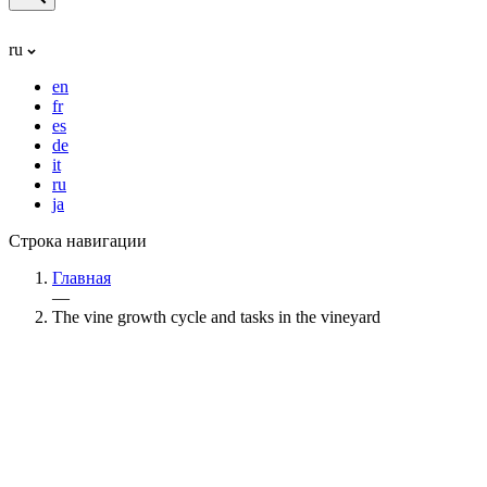
ru
en
fr
es
de
it
ru
ja
Строка навигации
Главная
—
The vine growth cycle and tasks in the vineyard