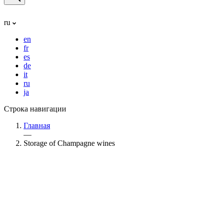
ru
en
fr
es
de
it
ru
ja
Строка навигации
Главная
—
Storage of Champagne wines