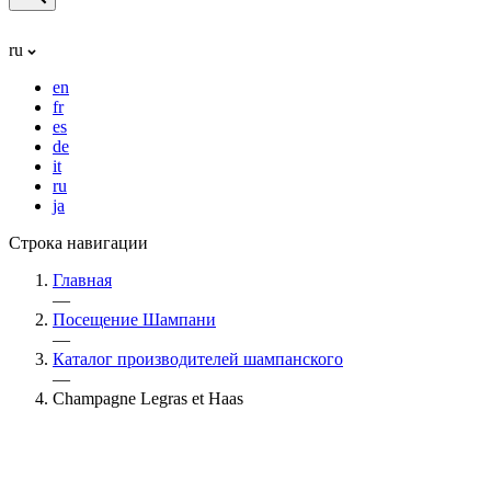
ru
en
fr
es
de
it
ru
ja
Строка навигации
Главная
—
Посещение Шампани
—
Каталог производителей шампанского
—
Champagne Legras et Haas