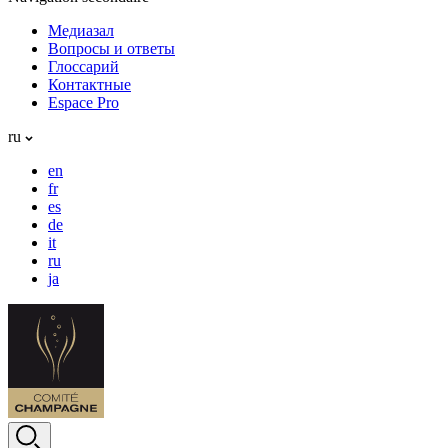
Медиазал
Вопросы и ответы
Глоссарий
Контактные
Espace Pro
ru
en
fr
es
de
it
ru
ja