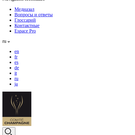
Медиазал
Вопросы и ответы
Глоссарий
Контактные
Espace Pro
ru
en
fr
es
de
it
ru
ja