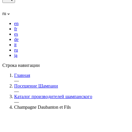
ru
en
fr
es
de
it
ru
ja
Строка навигации
Главная
—
Посещение Шампани
—
Каталог производителей шампанского
—
Champagne Daubanton et Fils