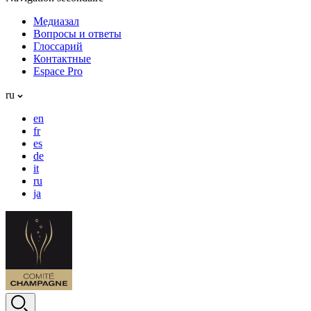
Медиазал
Вопросы и ответы
Глоссарий
Контактные
Espace Pro
ru
en
fr
es
de
it
ru
ja