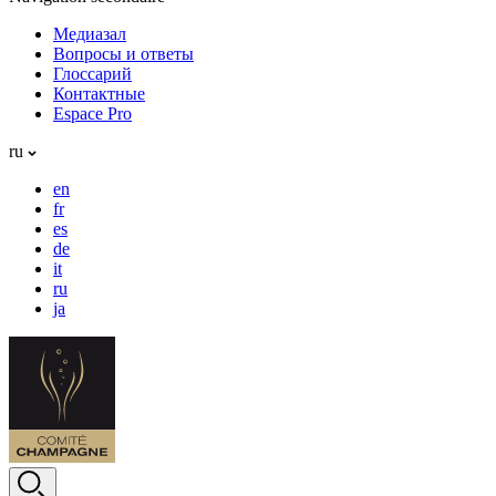
Медиазал
Вопросы и ответы
Глоссарий
Контактные
Espace Pro
ru
en
fr
es
de
it
ru
ja