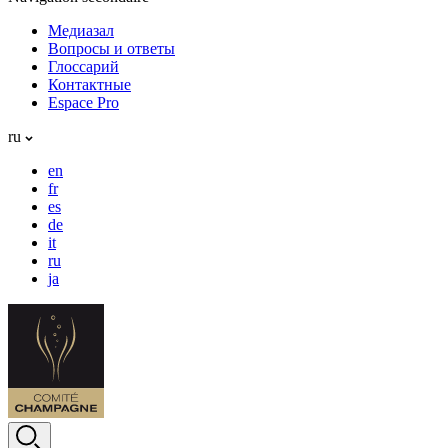
Медиазал
Вопросы и ответы
Глоссарий
Контактные
Espace Pro
ru
en
fr
es
de
it
ru
ja