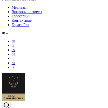
Медиазал
Вопросы и ответы
Глоссарий
Контактные
Espace Pro
ru
en
fr
es
de
it
ru
ja