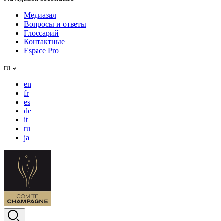
Медиазал
Вопросы и ответы
Глоссарий
Контактные
Espace Pro
ru
en
fr
es
de
it
ru
ja