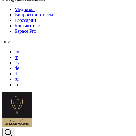
Медиазал
Вопросы и ответы
Глоссарий
Контактные
Espace Pro
ru
en
fr
es
de
it
ru
ja