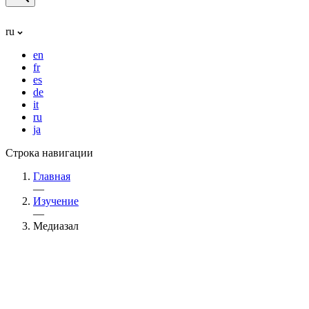
ru
en
fr
es
de
it
ru
ja
Строка навигации
Главная
—
Изучение
—
Медиазал