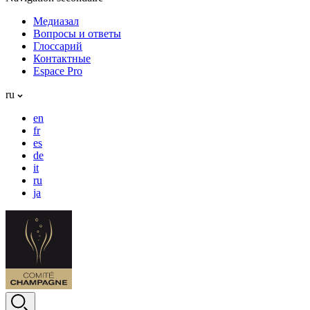
Медиазал
Вопросы и ответы
Глоссарий
Контактные
Espace Pro
ru
en
fr
es
de
it
ru
ja