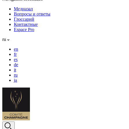
Медиазал
Вопросы и ответы
Глоссарий
Контактные
Espace Pro
ru
en
fr
es
de
it
ru
ja