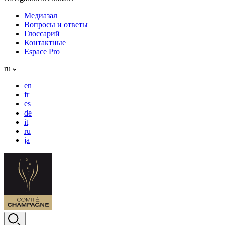
Медиазал
Вопросы и ответы
Глоссарий
Контактные
Espace Pro
ru
en
fr
es
de
it
ru
ja