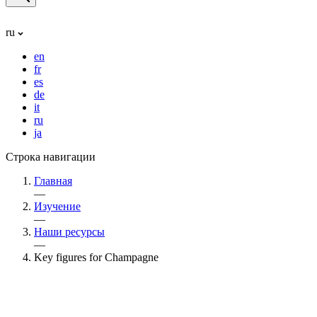
ru
en
fr
es
de
it
ru
ja
Строка навигации
Главная
—
Изучение
—
Наши ресурсы
—
Key figures for Champagne