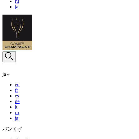
ru
ja
ja
en
fr
es
de
it
ru
ja
パンくず