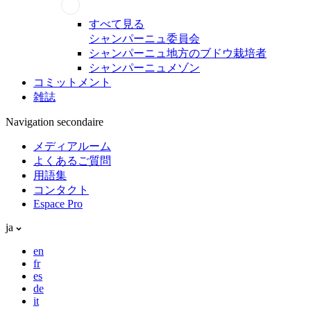
すべて見る
シャンパーニュ委員会
シャンパーニュ地方のブドウ栽培者
シャンパーニュメゾン
コミットメント
雑誌
Navigation secondaire
メディアルーム
よくあるご質問
用語集
コンタクト
Espace Pro
ja
en
fr
es
de
it