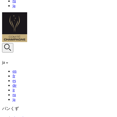
ru
ja
ja
en
fr
es
de
it
ru
ja
パンくず