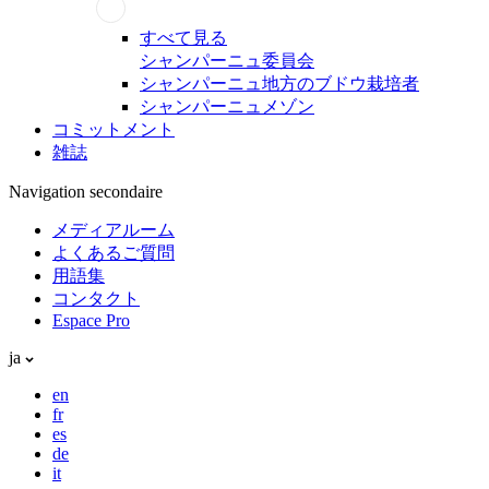
すべて見る
シャンパーニュ委員会
シャンパーニュ地方のブドウ栽培者
シャンパーニュメゾン
コミットメント
雑誌
Navigation secondaire
メディアルーム
よくあるご質問
用語集
コンタクト
Espace Pro
ja
en
fr
es
de
it