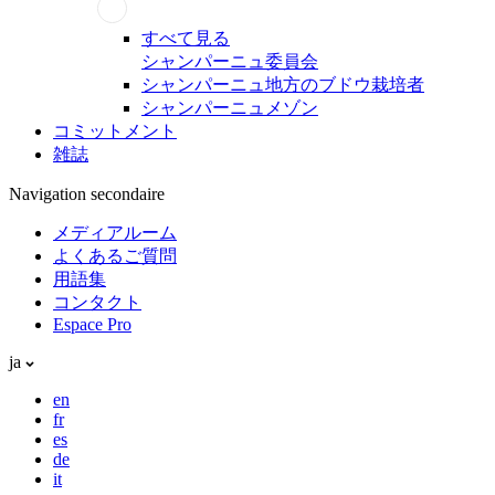
すべて見る
シャンパーニュ委員会
シャンパーニュ地方のブドウ栽培者
シャンパーニュメゾン
コミットメント
雑誌
Navigation secondaire
メディアルーム
よくあるご質問
用語集
コンタクト
Espace Pro
ja
en
fr
es
de
it