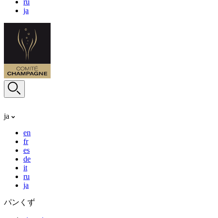
ru
ja
ja
en
fr
es
de
it
ru
ja
パンくず