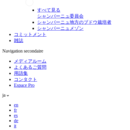
すべて見る
シャンパーニュ委員会
シャンパーニュ地方のブドウ栽培者
シャンパーニュメゾン
コミットメント
雑誌
Navigation secondaire
メディアルーム
よくあるご質問
用語集
コンタクト
Espace Pro
ja
en
fr
es
de
it