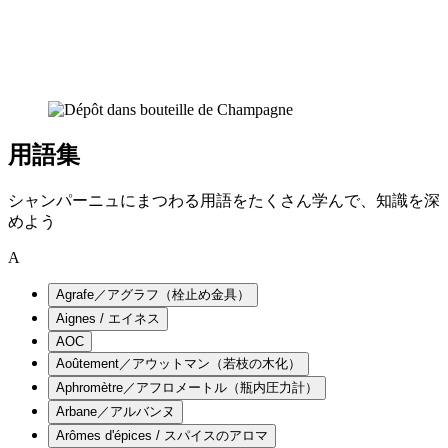
用語集
シャンパーニュにまつわる用語をたくさん学んで、知識を深
めよう
A
Agrafe／アグラフ（栓止め金具）
Aignes / エイネス
AOC
Aoûtement／アウットマン（若枝の木化）
Aphromètre／アフロメートル（瓶内圧力計）
Arbane／アルバンヌ
Arômes d'épices / スパイスのアロマ