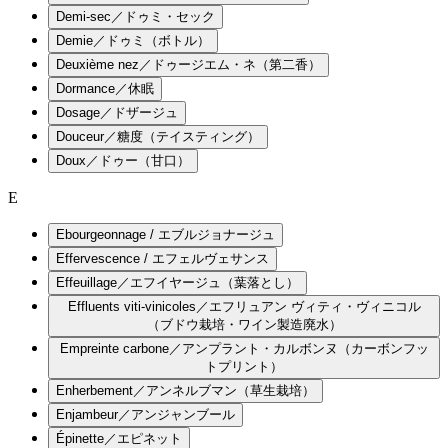
Demi-sec／ドゥミ・セック
Demie／ドゥミ（ボトル）
Deuxième nez／ドゥージエム・ネ（第二香）
Dormance／休眠
Dosage／ドザージュ
Douceur／糖度（テイスティング）
Doux／ドゥー（甘口）
E
Ebourgeonnage / エブルジョナージュ
Effervescence / エフェルヴェサンス
Effeuillage／エフイヤージュ（葉落とし）
Effluents viti-vinicoles／エフリュアン ヴィティ・ヴィニコル
（ブドウ栽培・ワイン製造廃水）
Empreinte carbone／アンプラント・カルボンヌ（カーボンフッ
トプリント）
Enherbement／アンネルブマン（草生栽培）
Enjambeur／アンジャンブール
Épinette／エピネット