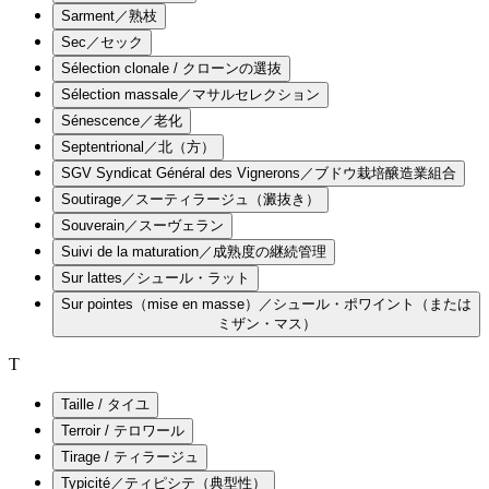
Sarment／熟枝
Sec／セック
Sélection clonale / クローンの選抜
Sélection massale／マサルセレクション
Sénescence／老化
Septentrional／北（方）
SGV Syndicat Général des Vignerons／ブドウ栽培醸造業組合
Soutirage／スーティラージュ（澱抜き）
Souverain／スーヴェラン
Suivi de la maturation／成熟度の継続管理
Sur lattes／シュール・ラット
Sur pointes（mise en masse）／シュール・ポワイント（または
ミザン・マス）
T
Taille / タイユ
Terroir / テロワール
Tirage / ティラージュ
Typicité／ティピシテ（典型性）