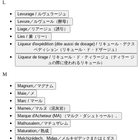
L
Levurage / ルヴュラージュ
Levure／ルヴュール（酵母）
Liage／リアージュ（誘引）
Lies / 澱（リー）
Liqueur d'expédition (dite aussi de dosage) / リキュール・デクス
ペディション（リキュール・ド・ドザージュ）
Liqueur de tirage / リキュール・ド・ティラージュ（ティラー ジ
ュの際に使われるリキュール）
M
Magnum／マグナム
Maie／メ
Marc / マール
Marnes／マルヌ（泥灰岩）
Marque d'Acheteur (MA) （マルク・ダシュトゥール）。
Mathusalem／マチュザレム
Maturation／熟成
Melchizédech、Midas／メルキゼデックまたはミダス