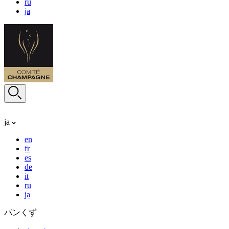
ru
ja
ja
en
fr
es
de
it
ru
ja
パンくず