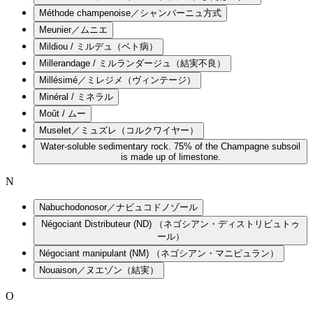
Méthode champenoise／シャンパーニュ方式
Meunier／ムニエ
Mildiou / ミルデュ（ベト病）
Millerandage / ミルランダージュ（結実不良）
Millésimé／ミレジメ（ヴィンテージ）
Minéral / ミネラル
Moût / ムー
Muselet／ミュズレ（コルクワイヤー）
Water-soluble sedimentary rock. 75% of the Champagne subsoil
is made up of limestone.
N
Nabuchodonosor／ナビュコドノゾール
Négociant Distributeur (ND) （ネゴシアン・ディストリビュトゥ
ール）
Négociant manipulant (NM) （ネゴシアン・マニピュラン）
Nouaison／ヌエゾン（結実）
O