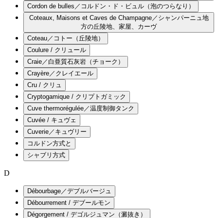
Cordon de bulles／コルドン・ド・ビュル（泡のつらなり）
Coteaux, Maisons et Caves de Champagne／シャンパーニュ地
方の丘陵地、家屋、カーヴ
Coteau／コトー（丘陵地）
Coulure / クリュール
Craie／白亜質石灰岩（チョーク）
Crayère／クレイエール
Cru / クリュ
Cryptogamique / クリプトガミック
Cuve thermorégulée／温度制御タンク
Cuvée / キュヴェ
Cuverie／キュヴリー
コルドン方式と
シャブリ方式
D
Débourbage／デブルバージュ
Débourrement / デブールモン
Dégorgement / デゴルジュマン（澱抜き）