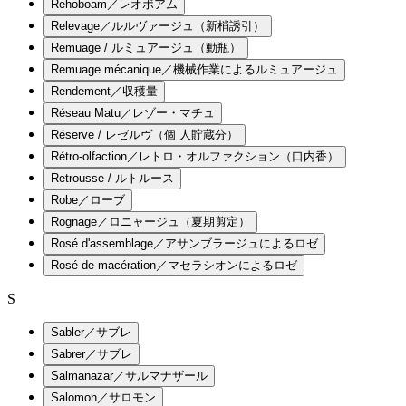
Rehoboam／レオボアム
Relevage／ルルヴァージュ（新梢誘引）
Remuage / ルミュアージュ（動瓶）
Remuage mécanique／機械作業によるルミュアージュ
Rendement／収穫量
Réseau Matu／レゾー・マチュ
Réserve / レゼルヴ（個 人貯蔵分）
Rétro-olfaction／レトロ・オルファクション（口内香）
Retrousse / ルトルース
Robe／ローブ
Rognage／ロニャージュ（夏期剪定）
Rosé d'assemblage／アサンブラージュによるロゼ
Rosé de macération／マセラシオンによるロゼ
S
Sabler／サブレ
Sabrer／サブレ
Salmanazar／サルマナザール
Salomon／サロモン