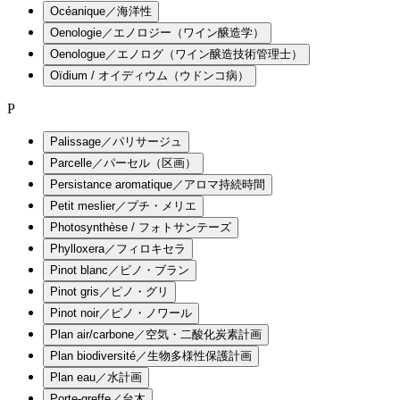
Océanique／海洋性
Oenologie／エノロジー（ワイン醸造学）
Oenologue／エノログ（ワイン醸造技術管理士）
Oïdium / オイディウム（ウドンコ病）
P
Palissage／パリサージュ
Parcelle／パーセル（区画）
Persistance aromatique／アロマ持続時間
Petit meslier／プチ・メリエ
Photosynthèse / フォトサンテーズ
Phylloxera／フィロキセラ
Pinot blanc／ピノ・ブラン
Pinot gris／ピノ・グリ
Pinot noir／ピノ・ノワール
Plan air/carbone／空気・二酸化炭素計画
Plan biodiversité／生物多様性保護計画
Plan eau／水計画
Porte-greffe／台木