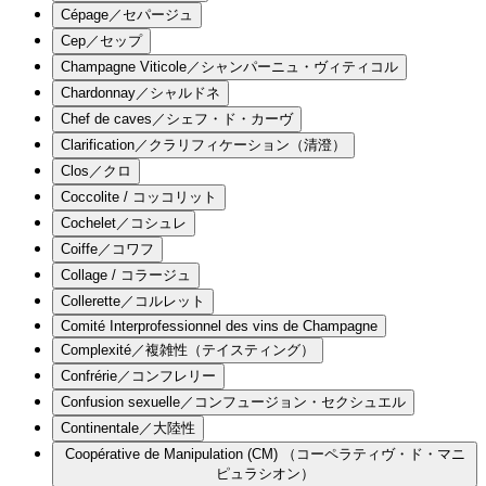
Cépage／セパージュ
Cep／セップ
Champagne Viticole／シャンパーニュ・ヴィティコル
Chardonnay／シャルドネ
Chef de caves／シェフ・ド・カーヴ
Clarification／クラリフィケーション（清澄）
Clos／クロ
Coccolite / コッコリット
Cochelet／コシュレ
Coiffe／コワフ
Collage / コラージュ
Collerette／コルレット
Comité Interprofessionnel des vins de Champagne
Complexité／複雑性（テイスティング）
Confrérie／コンフレリー
Confusion sexuelle／コンフュージョン・セクシュエル
Continentale／大陸性
Coopérative de Manipulation (CM) （コーペラティヴ・ド・マニ
ピュラシオン）