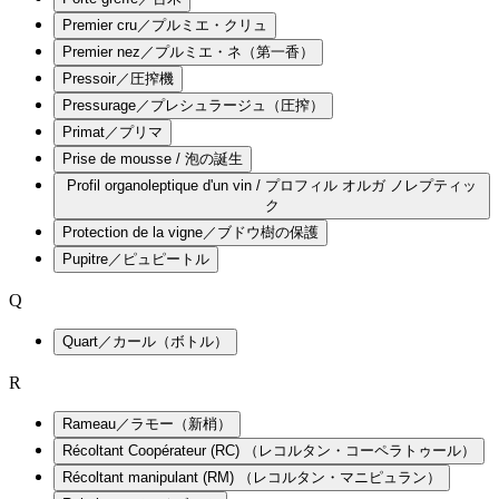
Premier cru／プルミエ・クリュ
Premier nez／プルミエ・ネ（第一香）
Pressoir／圧搾機
Pressurage／プレシュラージュ（圧搾）
Primat／プリマ
Prise de mousse / 泡の誕生
Profil organoleptique d'un vin / プロフィル オルガ ノレプティッ
ク
Protection de la vigne／ブドウ樹の保護
Pupitre／ピュピートル
Q
Quart／カール（ボトル）
R
Rameau／ラモー（新梢）
Récoltant Coopérateur (RC) （レコルタン・コーペラトゥール）
Récoltant manipulant (RM) （レコルタン・マニピュラン）