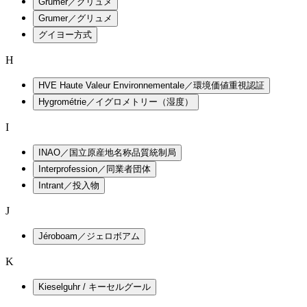
Grumer／グリュメ
Grumer／グリュメ
グイヨー方式
H
HVE Haute Valeur Environnementale／環境価値重視認証
Hygrométrie／イグロメトリー（湿度）
I
INAO／国立原産地名称品質統制局
Interprofession／同業者団体
Intrant／投入物
J
Jéroboam／ジェロボアム
K
Kieselguhr / キーセルグール