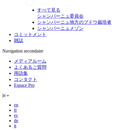
すべて見る
シャンパーニュ委員会
シャンパーニュ地方のブドウ栽培者
シャンパーニュメゾン
コミットメント
雑誌
Navigation secondaire
メディアルーム
よくあるご質問
用語集
コンタクト
Espace Pro
ja
en
fr
es
de
it