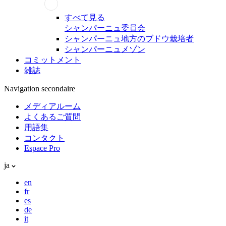
すべて見る
シャンパーニュ委員会
シャンパーニュ地方のブドウ栽培者
シャンパーニュメゾン
コミットメント
雑誌
Navigation secondaire
メディアルーム
よくあるご質問
用語集
コンタクト
Espace Pro
ja
en
fr
es
de
it