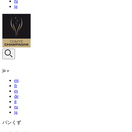
ru
ja
ja
en
fr
es
de
it
ru
ja
パンくず