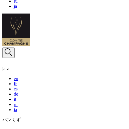
ru
ja
ja
en
fr
es
de
it
ru
ja
パンくず