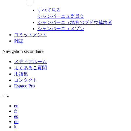
すべて見る
シャンパーニュ委員会
シャンパーニュ地方のブドウ栽培者
シャンパーニュメゾン
コミットメント
雑誌
Navigation secondaire
メディアルーム
よくあるご質問
用語集
コンタクト
Espace Pro
ja
en
fr
es
de
it