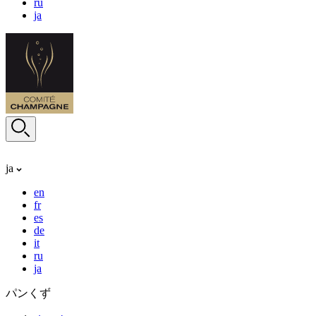
ru
ja
ja
en
fr
es
de
it
ru
ja
パンくず