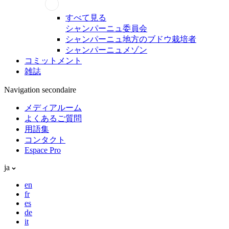
すべて見る
シャンパーニュ委員会
シャンパーニュ地方のブドウ栽培者
シャンパーニュメゾン
コミットメント
雑誌
Navigation secondaire
メディアルーム
よくあるご質問
用語集
コンタクト
Espace Pro
ja
en
fr
es
de
it