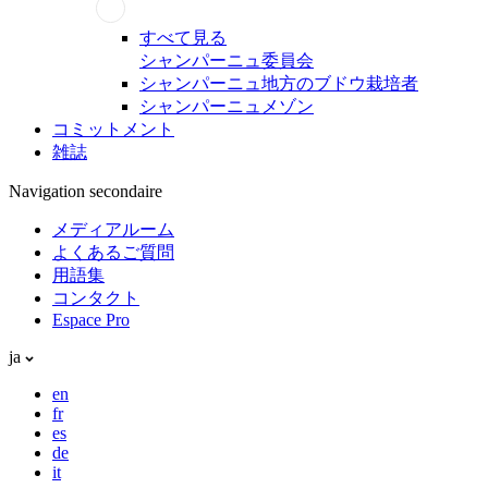
すべて見る
シャンパーニュ委員会
シャンパーニュ地方のブドウ栽培者
シャンパーニュメゾン
コミットメント
雑誌
Navigation secondaire
メディアルーム
よくあるご質問
用語集
コンタクト
Espace Pro
ja
en
fr
es
de
it