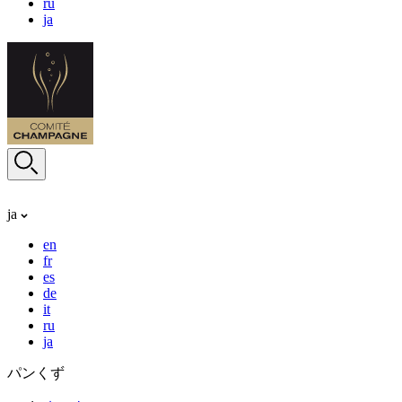
ru
ja
ja
en
fr
es
de
it
ru
ja
パンくず