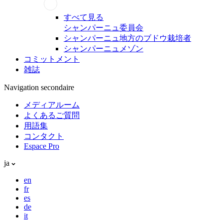
すべて見る
シャンパーニュ委員会
シャンパーニュ地方のブドウ栽培者
シャンパーニュメゾン
コミットメント
雑誌
Navigation secondaire
メディアルーム
よくあるご質問
用語集
コンタクト
Espace Pro
ja
en
fr
es
de
it