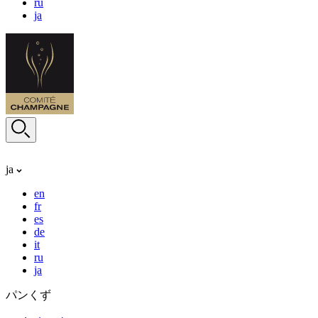
ru
ja
ja
en
fr
es
de
it
ru
ja
パンくず