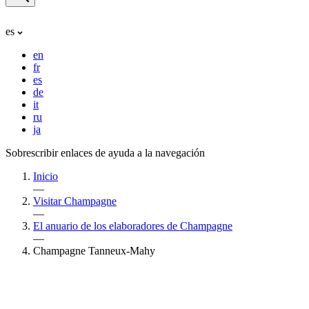
es
en
fr
es
de
it
ru
ja
Sobrescribir enlaces de ayuda a la navegación
Inicio
—
Visitar Champagne
—
El anuario de los elaboradores de Champagne
—
Champagne Tanneux-Mahy