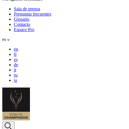
Sala de prensa
Preguntas frecuentes
Glosario
Contacto
Espace Pro
es
en
fr
es
de
it
ru
ja