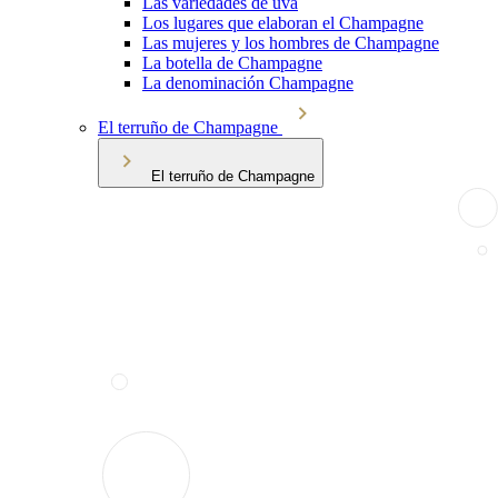
Las variedades de uva
Los lugares que elaboran el Champagne
Las mujeres y los hombres de Champagne
La botella de Champagne
La denominación Champagne
El terruño de Champagne
El terruño de Champagne