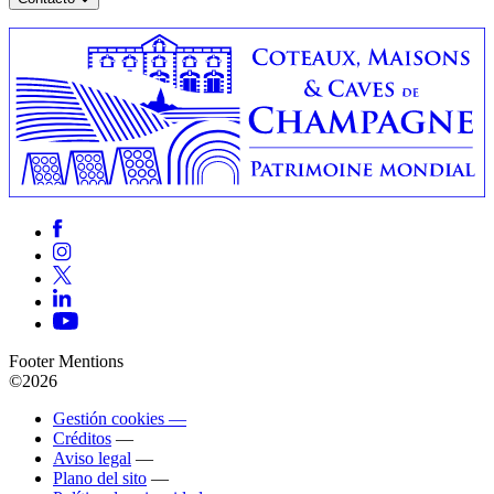
Footer Mentions
©2026
Gestión cookies —
Créditos
—
Aviso legal
—
Plano del sito
—