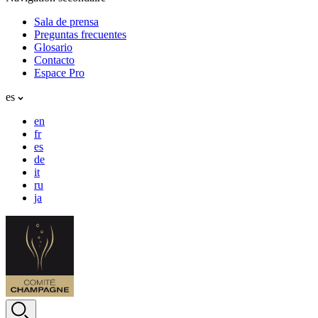
Sala de prensa
Preguntas frecuentes
Glosario
Contacto
Espace Pro
es
en
fr
es
de
it
ru
ja