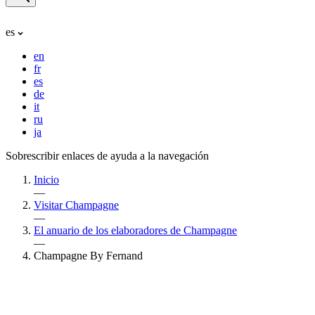
es
en
fr
es
de
it
ru
ja
Sobrescribir enlaces de ayuda a la navegación
Inicio
—
Visitar Champagne
—
El anuario de los elaboradores de Champagne
—
Champagne By Fernand