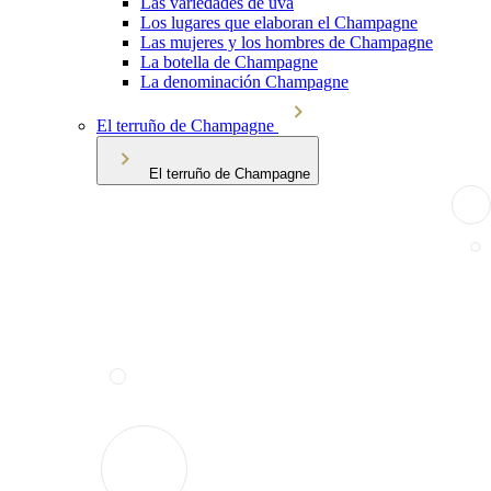
Las variedades de uva
Los lugares que elaboran el Champagne
Las mujeres y los hombres de Champagne
La botella de Champagne
La denominación Champagne
El terruño de Champagne
El terruño de Champagne