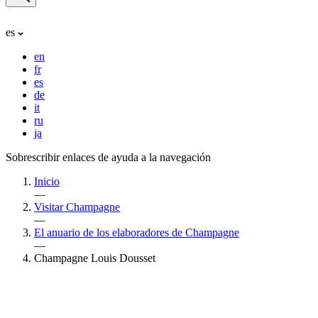
es
en
fr
es
de
it
ru
ja
Sobrescribir enlaces de ayuda a la navegación
Inicio
—
Visitar Champagne
—
El anuario de los elaboradores de Champagne
—
Champagne Louis Dousset