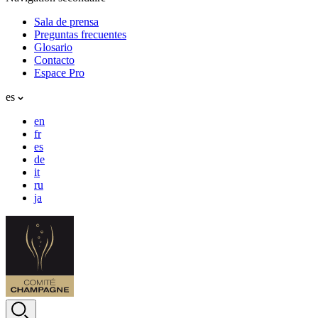
Sala de prensa
Preguntas frecuentes
Glosario
Contacto
Espace Pro
es
en
fr
es
de
it
ru
ja