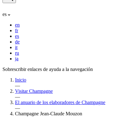
es
en
fr
es
de
it
ru
ja
Sobrescribir enlaces de ayuda a la navegación
Inicio
—
Visitar Champagne
—
El anuario de los elaboradores de Champagne
—
Champagne Jean-Claude Mouzon