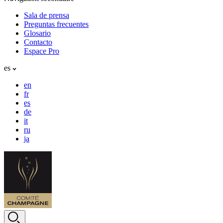
Sala de prensa
Preguntas frecuentes
Glosario
Contacto
Espace Pro
es
en
fr
es
de
it
ru
ja