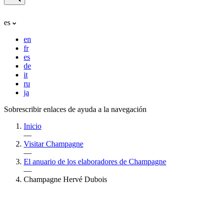
es
en
fr
es
de
it
ru
ja
Sobrescribir enlaces de ayuda a la navegación
Inicio
—
Visitar Champagne
—
El anuario de los elaboradores de Champagne
—
Champagne Hervé Dubois