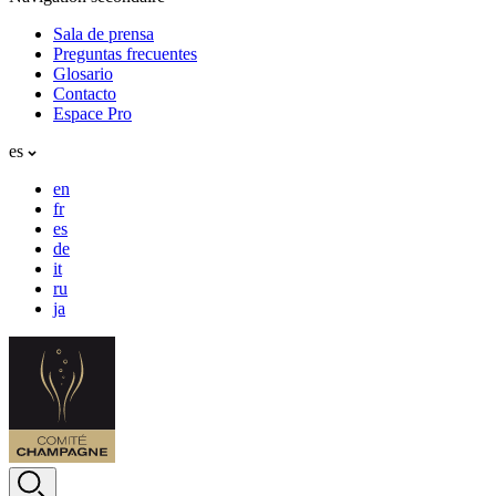
Sala de prensa
Preguntas frecuentes
Glosario
Contacto
Espace Pro
es
en
fr
es
de
it
ru
ja