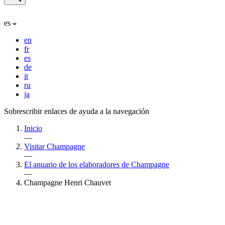
es
en
fr
es
de
it
ru
ja
Sobrescribir enlaces de ayuda a la navegación
Inicio
—
Visitar Champagne
—
El anuario de los elaboradores de Champagne
—
Champagne Henri Chauvet