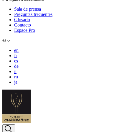
Sala de prensa
Preguntas frecuentes
Glosario
Contacto
Espace Pro
es
en
fr
es
de
it
ru
ja