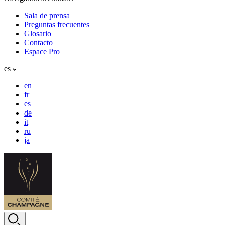
Sala de prensa
Preguntas frecuentes
Glosario
Contacto
Espace Pro
es
en
fr
es
de
it
ru
ja