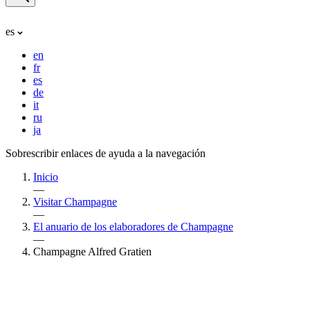
es
en
fr
es
de
it
ru
ja
Sobrescribir enlaces de ayuda a la navegación
Inicio
—
Visitar Champagne
—
El anuario de los elaboradores de Champagne
—
Champagne Alfred Gratien