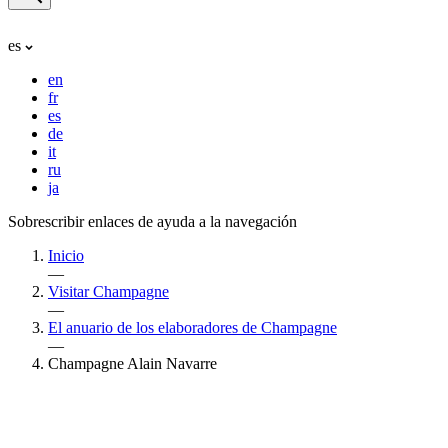
es
en
fr
es
de
it
ru
ja
Sobrescribir enlaces de ayuda a la navegación
Inicio
—
Visitar Champagne
—
El anuario de los elaboradores de Champagne
—
Champagne Alain Navarre