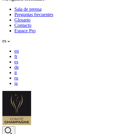
Sala de prensa
Preguntas frecuentes
Glosario
Contacto
Espace Pro
es
en
fr
es
de
it
ru
ja