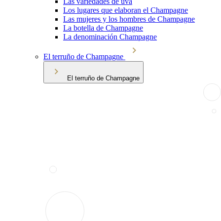
Las variedades de uva
Los lugares que elaboran el Champagne
Las mujeres y los hombres de Champagne
La botella de Champagne
La denominación Champagne
El terruño de Champagne
El terruño de Champagne